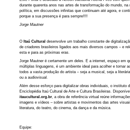
durante quarenta anos nas artes de transformação do mundo, na m
política, em discussões infinitas que continuam até agora, e cont
porque a sua presença é para sempre!!!!
Jorge Mautner
O
Itaú
Cultural
desenvolve um trabalho constante de digitalizaç
de criadores brasileiros ligados aos mais diversos campos – e re
esta e para as próximas eras.
Jorge Mautner é certamente um deles. E a internet, espaço em 
múltiplas linguagens, é um ambiente ideal para acolher e tornar a
todos a vasta produção do artista – seja a musical, seja a literária
ou a audiovisual.
Além desse esforço para digitalizar obras individuais, o instituto
Enciclopédia Itaú Cultural de Arte e Cultura Brasileiras. Disponív
itaucultural.org.br
, a obra de referência virtual reúne informaçõe
imagens e vídeos – sobre artistas e movimentos das artes visuai
literatura, do teatro, do cinema, da dança e da música.
Equipe: