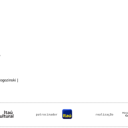
o
ogozinski |