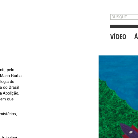
VÍDEO
Á
ti, pelo
Maria Borba -
logia do
 do Brasil
a Abolição,
 tem que
 mistérios,
é
trabalhei