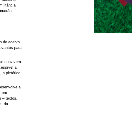
ilitância
inuarão,
ão do acervo
levantes para
que convivem
cessível a
, a pictórica
 desenvolve a
el em
s – textos,
s, da