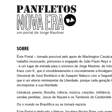
SOBRE
Êste Portal -- tornado possível pelo apoio de Washington Cavalcan
trabalho incessante, primoroso e engajado de João Paulo Reys e 
- é um lugar de entrada para o universo de Jorge Mautner, da mito
Kaos com K, que é simultâneamente e visceralmente a Amálgama
Universal de José Bonifácio e de Joaquim Nabuco com a Segund
que é um eterno reinterpretar da Liberdade, porque cada geração
reconquistar a sua liberdade.
Literatura, poesia, filosofia, ciência, música, canções, militância,
sendas perdidas, Jesus de Nazaré e os Tambores do Candombl
Ou o mundo se Brasilifica ou se tornará nazista
Este Portal é dedicado a Nelson Jacobina Rocha Pires com quem 