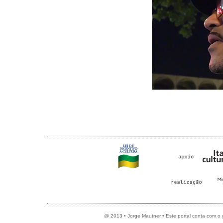
@ 2013 • Jorge Mautner • Este portal conta com o