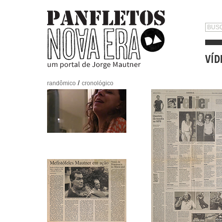
VÍD
/
randômico
cronológico